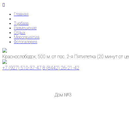
Главная
Турбаза
Размещение
Отдых
Мероприятия
Фотогалерея
Краснослободск, 500 м. от пос. 2-я Пятилетка (20 минут от ц
+7 (927) 510-37-47
8 (8442) 26-21-42
Дом №3